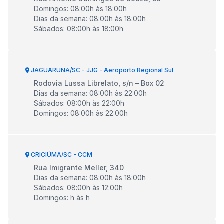
Domingos
:
08:00
h às
18:00
h
Dias da semana
:
08:00
h às
18:00
h
Sábados
:
08:00
h às
18:00
h
JAGUARUNA/SC - JJG - Aeroporto Regional Sul
Rodovia Lussa Librelato, s/n – Box 02
Dias da semana
:
08:00
h às
22:00
h
Sábados
:
08:00
h às
22:00
h
Domingos
:
08:00
h às
22:00
h
CRICIÚMA/SC - CCM
Rua Imigrante Meller, 340
Dias da semana
:
08:00
h às
18:00
h
Sábados
:
08:00
h às
12:00
h
Domingos
:
h às
h