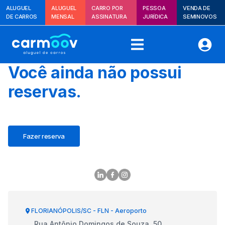
ALUGUEL
ALUGUEL
CARRO POR
PESSOA
VENDA DE
DE CARROS
MENSAL
ASSINATURA
JURÍDICA
SEMINOVOS
Você ainda não possui
reservas.
Fazer reserva
FLORIANÓPOLIS/SC - FLN - Aeroporto
Rua Antônio Domingos de Souza, 50